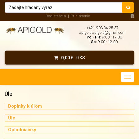
Registrácia
Prihlásenie
+421 903 34 35 37
apigold.apigold@gmail.com
Po - Pia:
9:00 - 17:00
So:
9:00 - 12:00
0,00 €
0 KS
Úle
Doplnky k úľom
Úle
Oplodniačiky