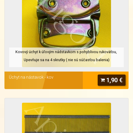
Kovový úchyt k úľovým nádstavkom s pohyblivou rukoväťou,
Upevňuje sa na 4 skrutky ( nie sú súčasťou balenia)
Úchyt na nástavok - kov
1,90 €