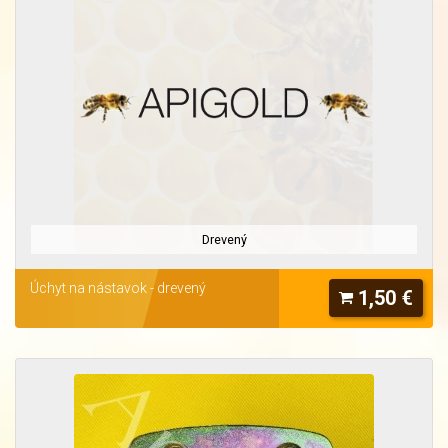
Drevený
Úchyt na nástavok - drevený
1,50 €