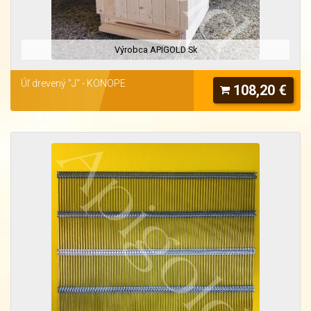
Výrobca APIGOLD Sk
Úľ drevený "J" - KONOPE
108,20 €