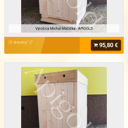
Výrobca Michal Mačička - APIGOLD
Úľ drevený "J"
95,80 €