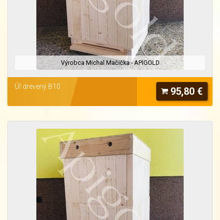
Výrobca Michal Mačička - APIGOLD
Úľ drevený B10
95,80 €