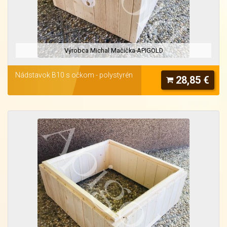
Výrobca Michal Mačička-APIGOLD
Nádstavok B10 s očkom - polystyrén
28,85 €