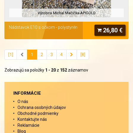
Výrobca Michal Mačička-APIGOLD
Nádstavok E10 s očkom - polystyrén
26,80 €
[1]
1
2
3
4
[8]
Zobrazujú sa položky
1 - 20
z
152
záznamov
INFORMÁCIE
O nás
Ochrana osobných údajov
Obchodné podmienky
Kontaktujte nás
Reklamácie
Blog