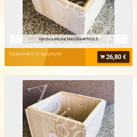
Výrobca Michal Mačička-APIGOLD
Nádstavok B10 - polystyrén
26,80 €