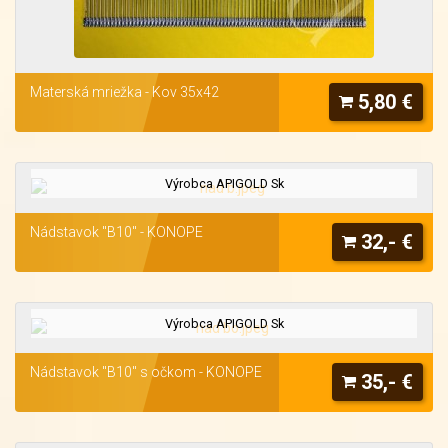
Materská mriežka - Kov 35x42
5,80 €
Výrobca APIGOLD Sk
Nádstavok "B10" - KONOPE
32,- €
Výrobca APIGOLD Sk
Nádstavok "B10" s očkom - KONOPE
35,- €