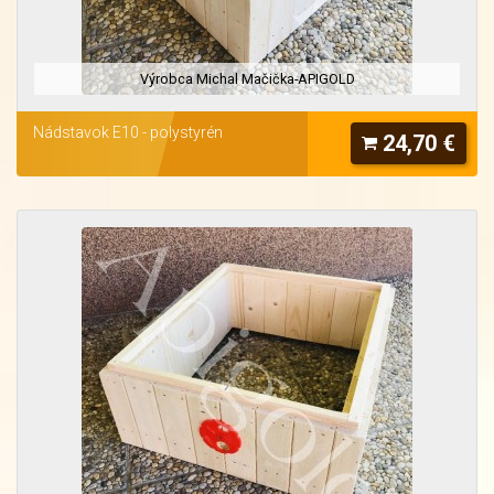
Výrobca Michal Mačička-APIGOLD
Nádstavok E10 - polystyrén
24,70 €