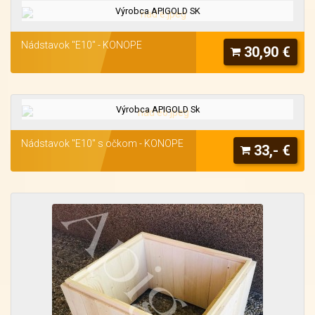
Výrobca APIGOLD SK
Nádstavok "E10" - KONOPE
30,90 €
Výrobca APIGOLD Sk
Nádstavok "E10" s očkom - KONOPE
33,- €