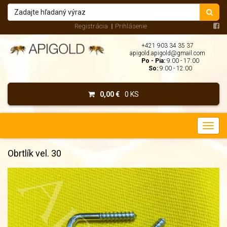
Registrácia
Prihlásenie
+421 903 34 35 37
apigold.apigold@gmail.com
Po - Pia:
9:00 - 17:00
So:
9:00 - 12:00
0,00 €
0 KS
Obrtlík vel. 30