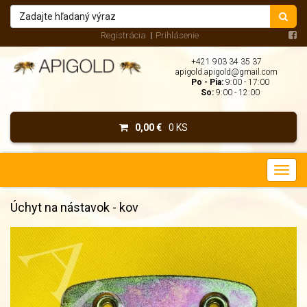
Registrácia
Prihlásenie
+421 903 34 35 37
apigold.apigold@gmail.com
Po - Pia:
9:00 - 17:00
So:
9:00 - 12:00
0,00 €
0 KS
Úchyt na nástavok - kov