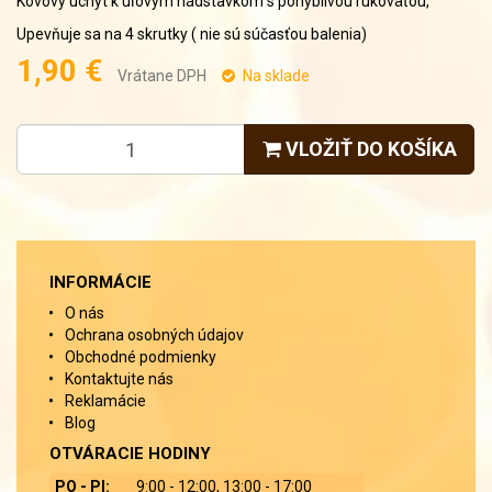
Kovový úchyt k úľovým nádstavkom s pohyblivou rukoväťou,
Upevňuje sa na 4 skrutky ( nie sú súčasťou balenia)
1,90 €
Vrátane DPH
Na sklade
VLOŽIŤ DO KOŠÍKA
INFORMÁCIE
O nás
Ochrana osobných údajov
Obchodné podmienky
Kontaktujte nás
Reklamácie
Blog
OTVÁRACIE HODINY
PO - PI:
9:00 - 12:00, 13:00 - 17:00