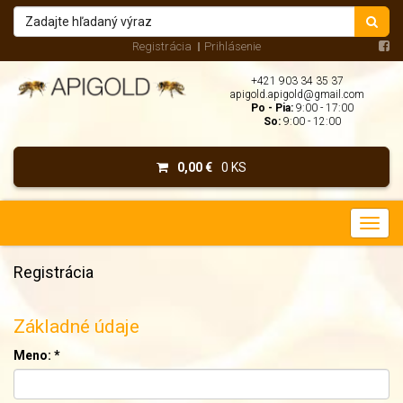
Registrácia
Prihlásenie
+421 903 34 35 37
apigold.apigold@gmail.com
Po - Pia:
9:00 - 17:00
So:
9:00 - 12:00
0,00 €
0 KS
Registrácia
Základné údaje
Meno:
*