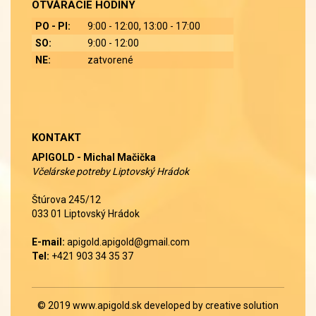
OTVÁRACIE HODINY
PO - PI:
9:00 - 12:00, 13:00 - 17:00
SO:
9:00 - 12:00
NE:
zatvorené
KONTAKT
APIGOLD - Michal Mačička
Včelárske potreby Liptovský Hrádok
Štúrova 245/12
033 01 Liptovský Hrádok
E-mail:
apigold.apigold@gmail.com
Tel:
+421 903 34 35 37
© 2019
www.apigold.sk
developed by
creative solution