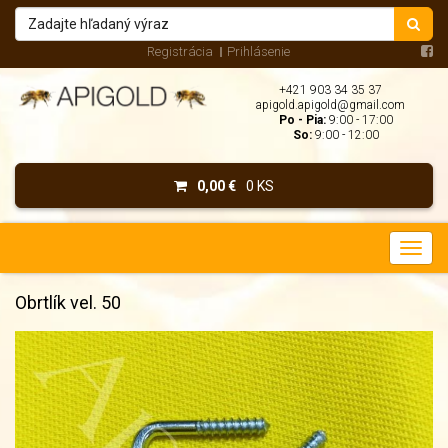
Registrácia
Prihlásenie
+421 903 34 35 37
apigold.apigold@gmail.com
Po - Pia:
9:00 - 17:00
So:
9:00 - 12:00
0,00 €
0 KS
Obrtlík vel. 50