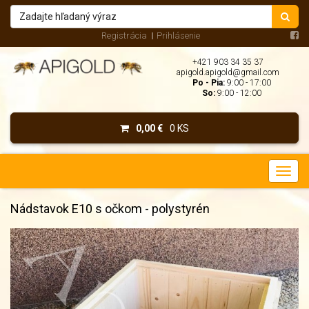
Registrácia
Prihlásenie
+421 903 34 35 37
apigold.apigold@gmail.com
Po - Pia:
9:00 - 17:00
So:
9:00 - 12:00
0,00 €
0 KS
Nádstavok E10 s očkom - polystyrén