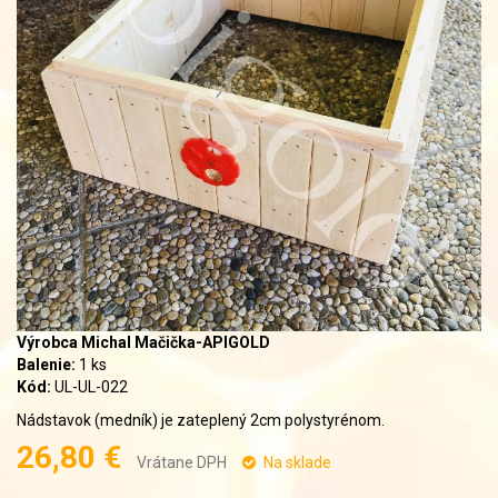
Výrobca Michal Mačička-APIGOLD
Balenie:
1 ks
Kód:
UL-UL-022
Nádstavok (medník) je zateplený 2cm polystyrénom.
26,80 €
Vrátane DPH
Na sklade