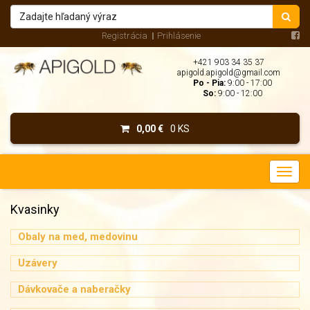
Registrácia
Prihlásenie
+421 903 34 35 37
apigold.apigold@gmail.com
Po - Pia:
9:00 - 17:00
So:
9:00 - 12:00
0,00 €
0 KS
Kvasinky
Obaly na med, medovinu
Uzávery
Dávkovače a naberačky