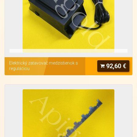
Elektrický zatavovač medzistienok s
92,60 €
reguláciou