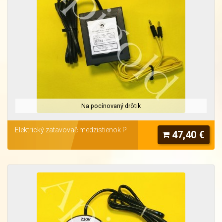
Na pocínovaný drôtik
Elektrický zatavovač medzistienok P
47,40 €