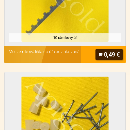
10-rámikový úľ
Medzerníková lišta do úľa pozinkovaná
0,49 €