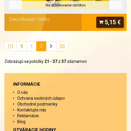
Na drôtikovanie rámikov
Zdery Mosadz 1000ks
5,15 €
[1]
1
2
[2]
Zobrazujú sa položky
21 - 37
z
37
záznamov
INFORMÁCIE
O nás
Ochrana osobných údajov
Obchodné podmienky
Kontaktujte nás
Reklamácie
Blog
OTVÁRACIE HODINY