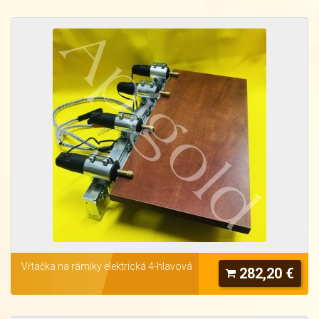
Vŕtačka na rámiky elektrická 4-hlavová
282,20 €