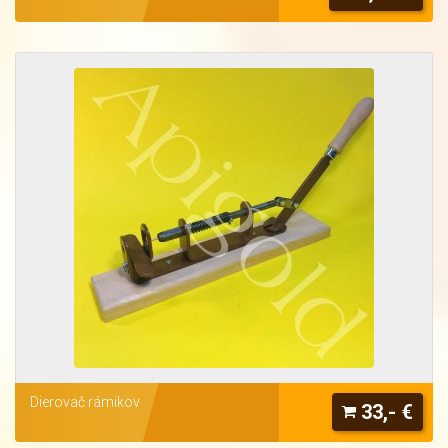
Dierovač rámikov
33,- €