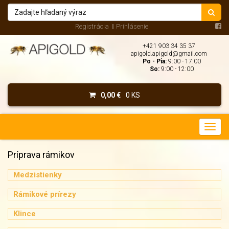
Registrácia
Prihlásenie
+421 903 34 35 37
apigold.apigold@gmail.com
Po - Pia:
9:00 - 17:00
So:
9:00 - 12:00
0,00 €
0 KS
Príprava rámikov
Medzistienky
Rámikové prírezy
Klince