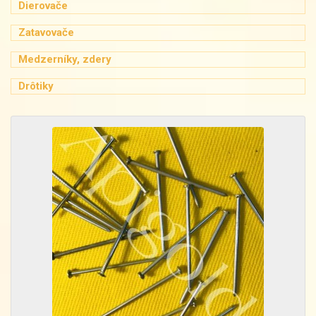
Dierovače
Zatavovače
Medzerníky, zdery
Drôtiky