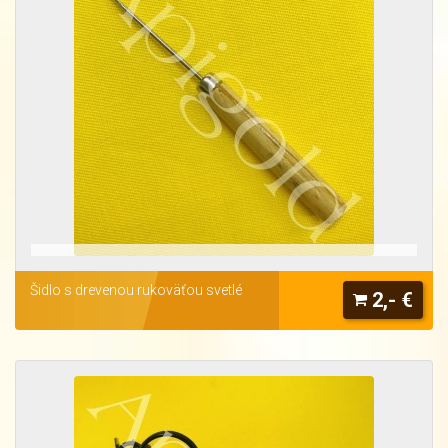
Šidlo s drevenou rukoväťou svetlé
2,- €