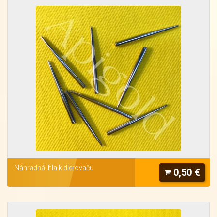
Náhradná ihla k dierovaču
0,50 €