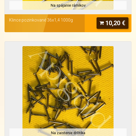
Na spájanie rámikov
Klince pozinkované 36x1,4 1000g
10,20 €
Na zaistenie drôtika