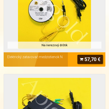
Na nerezový drôtik
Elektrický zatavovač medzistienok N
57,70 €