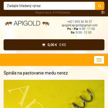
Registrácia
Prihlásenie
+421 903 34 35 37
apigold.apigold@gmail.com
Po - Pia:
9:00 - 17:00
So:
9:00 - 12:00
0,00 €
0 KS
Špirála na pastovanie medu nerez