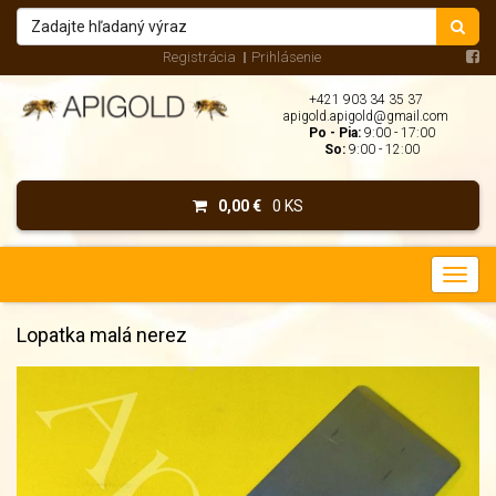
Registrácia
Prihlásenie
+421 903 34 35 37
apigold.apigold@gmail.com
Po - Pia:
9:00 - 17:00
So:
9:00 - 12:00
0,00 €
0 KS
Lopatka malá nerez