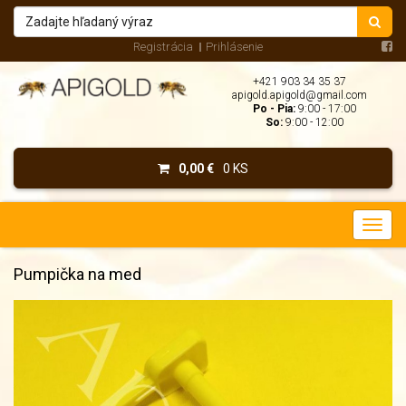
Registrácia
Prihlásenie
+421 903 34 35 37
apigold.apigold@gmail.com
Po - Pia:
9:00 - 17:00
So:
9:00 - 12:00
0,00 €
0 KS
Pumpička na med