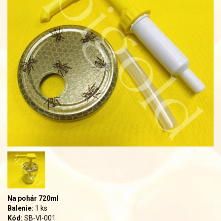
Na pohár 720ml
Balenie:
1 ks
Kód:
SB-VI-001