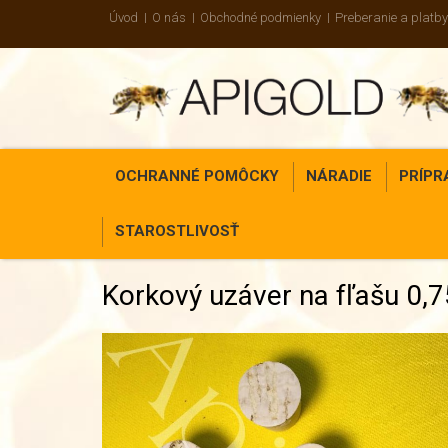
Úvod
O nás
Obchodné podmienky
Preberanie a platby
OCHRANNÉ POMÔCKY
NÁRADIE
PRÍPR
STAROSTLIVOSŤ
Korkový uzáver na fľašu 0,7