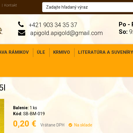
Kontakt
Po - 
+421 903 34 35 37
So:
9:
apigold.apigold@gmail.com
AVA RÁMIKOV
ÚLE
KRMIVO
LITERATÚRA A SUVENÍR
5l
Balenie:
1 ks
Kód:
SB-BM-019
0,20 €
Vrátane DPH
Na sklade