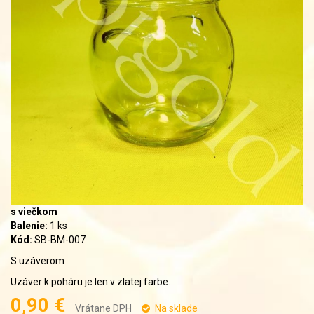
s viečkom
Balenie:
1 ks
Kód:
SB-BM-007
S uzáverom
Uzáver k poháru je len v zlatej farbe.
0,90 €
Vrátane DPH
Na sklade