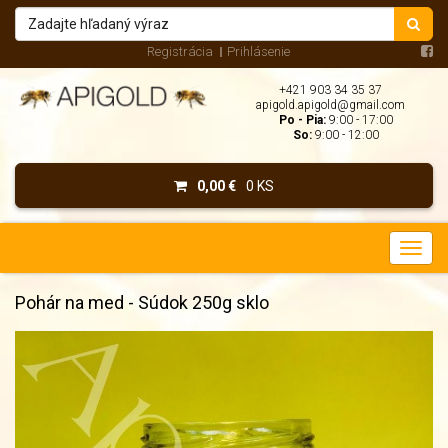
Registrácia
Prihlásenie
+421 903 34 35 37
apigold.apigold@gmail.com
Po - Pia:
9:00 - 17:00
So:
9:00 - 12:00
0,00 €
0 KS
Pohár na med - Súdok 250g sklo