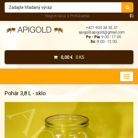
Registrácia
Prihlásenie
+421 903 34 35 37
apigold.apigold@gmail.com
Po - Pia:
9:00 - 17:00
So:
9:00 - 12:00
0,00 €
0 KS
Pohár 3,8 L - sklo