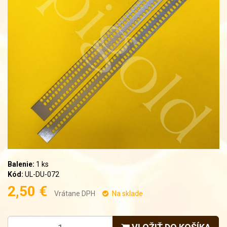
Balenie:
1 ks
Kód:
UL-DU-072
2,50 €
Vrátane DPH
Na sklade