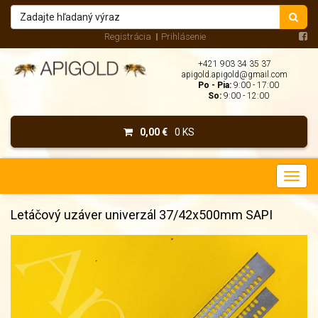
Registrácia
Prihlásenie
+421 903 34 35 37
apigold.apigold@gmail.com
Po - Pia:
9:00 - 17:00
So:
9:00 - 12:00
0,00 €
0 KS
Letáčový uzáver univerzál 37/42x500mm SAPI