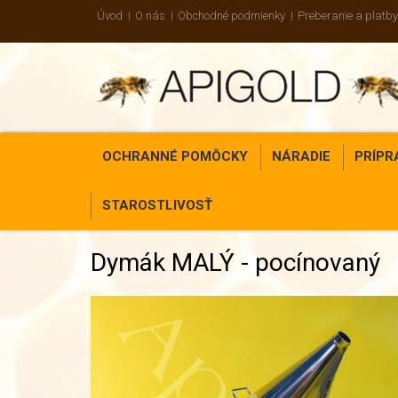
Úvod
O nás
Obchodné podmienky
Preberanie a platby
OCHRANNÉ POMÔCKY
NÁRADIE
PRÍPR
STAROSTLIVOSŤ
Dymák MALÝ - pocínovaný