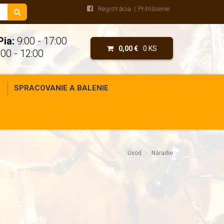
Registrácia
Prihlásenie
Pia:
9:00 - 17:00
0,00 €
0 KS
00 - 12:00
Y
SPRACOVANIE A BALENIE
Úvod
Náradie