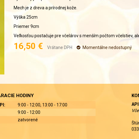
Mech je z dreva a prírodnej kože.
Výška 25cm
Priemer 9cm
Veľkosťou postačuje pre včelárov s menším počtom včelstiev, aleb
16,50 €
Vrátane DPH
Momentálne nedostupný
RACIE HODINY
KO
API
PI:
9:00 - 12:00, 13:00 - 17:00
Vče
9:00 - 12:00
zatvorené
Štú
033